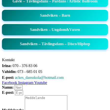
Gävle – Tävlingsdans – Pardans / Artistic Ballroom
Sandviken – Barn
Sandviken – Ungdom&Vuxen
Sandviken – Tävlingsdans – Disco/Hiphop
Kontakt
Irina:
070 - 376 83 06
Vahidin:
073 - 685 01 05
E-post:
ackes_dansskola@hotmail.com
Facebook
Instagram
Youtube
Namn:
E-post: